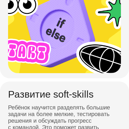
Сертификат об окончании
После завершения курса каждый
ученик получает официальный
сертификат, подтверждающий
полученные знания
Бонусы
для учеников
Поддержка преподавателей
Даже после окончания курса