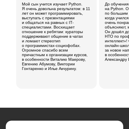
Мой сын учится изучает Python.
До обучени
Я очень довольна результатом: в 11
на Python. 
лет он может программировать,
по большим д
выступать с презентациями
когда учился
и общаться на равных с IT-
очень понра
специалистами. Восхищает
объясняют, 
отношение к ребятам: кураторы
Он дошёл д
поддерживают общение в чатах
НТО по про
и ломают стереотип
интеллект»!
о программистах-социофобах.
онлайн-школ
Огромное спасибо всем
за новое на
причастным к организации курсов,
в особеннос
в особенности Виталию Маерову,
Александру 
Евгению Абумову, Виктории
Гонтаренко и Илье Акчурину.