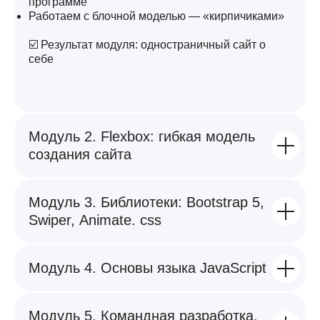
программе
Работаем с блочной моделью — «кирпичиками»
☑️ Результат модуля: одностраничный сайт о
себе
Наглядный результат
обучения
Идеи ребёнка сразу превращаются
Модуль 2. Flexbox: гибкая модель
в работающий сайт. Готовые страницы
можно использовать для школьных
создания сайта
проектов, личного сайта или даже
мини-бизнеса.
Модуль 3. Библиотеки: Bootstrap 5,
Swiper, Animate. css
Модуль 4. Основы языка JavaScript
Почему создание
сайтов это круто
Модуль 5. Командная разработка.