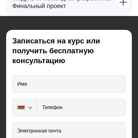
Финальный проект
Навыки для работы в IT
HTML, CSS и JavaScript — самые
Записаться на курс или
популярные технологии, на которых
работает весь современный интернет.
получить бесплатную
А веб-разработчики — одни из самых
востребованных специалистов.
консультацию
Имя
Телефон
Электронная почта