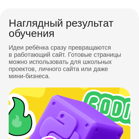
Всестороннее
развитие
ребёнка — уделяем
внимание
мягким
навыкам
Командная работа
Проектное и логическое мышление
Постановка и решение задач
Навыки эффективной коммуникации
Управление временем в решении задач