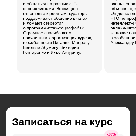
и общаться на равных с IT-
очень понра
специалистами. Восхищает
объясняют, 
отношение к ребятам: кураторы
Он дошёл д
поддерживают общение в чатах
НТО по про
и ломают стереотип
интеллект»!
о программистах-социофобах.
онлайн-школ
Огромное спасибо всем
за новое на
причастным к организации курсов,
в особеннос
в особенности Виталию Маерову,
Александру 
Евгению Абумову, Виктории
Гонтаренко и Илье Акчурину.
Записаться на курс
-
30
%