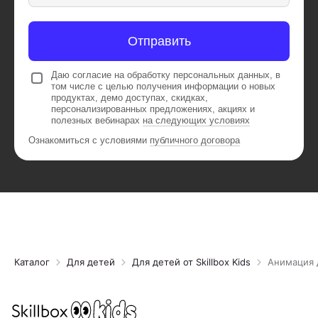
Отправить
Даю согласие на обработку персональных данных, в
том числе с целью получения информации о новых
продуктах, демо доступах, скидках,
персонализированных предложениях, акциях и
полезных вебинарах
на следующих условиях
Ознакомиться с условиями
публичного договора
10-12 лет
4-5 класс
8 мес
Каталог
Для детей
Для детей от Skillbox Kids
Анимация 
старт
каждый месяц
Анимация для детей