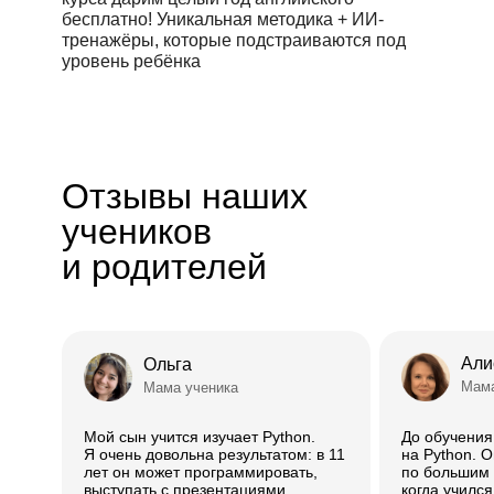
бесплатно! Уникальная методика + ИИ-
тренажёры, которые подстраиваются под
уровень ребёнка
Отзывы наших
учеников
и родителей
Али
Ольга
Мама
Мама ученика
Мой сын учится изучает Python.
До обучени
Я очень довольна результатом: в 11
на Python. 
лет он может программировать,
по большим д
выступать с презентациями
когда учился