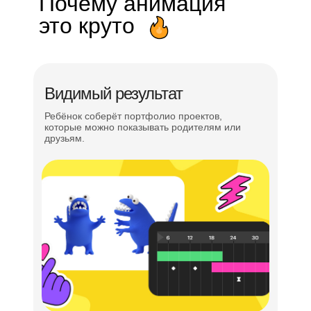
Почему анимация
это круто
Видимый результат
Ребёнок соберёт портфолио проектов,
которые можно показывать родителям или
друзьям.
Всестороннее
развитие
ребёнка — уделяем
внимание
мягким
навыкам
Командная работа
Проектное и логическое мышление